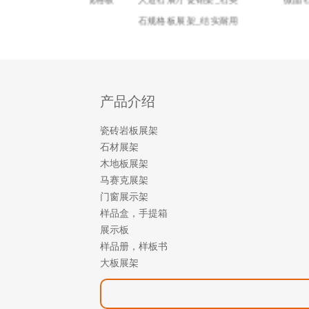
样品架_石材规格板
人造石展厅促销架_石英
微晶石展示架
展架
石规格板展架_结实耐用
产品介绍
瓷砖岩板展架
石材展架
木地板展架
马赛克展架
门窗展示架
样品盒，手提箱
展示板
样品册，样板书
大板展架